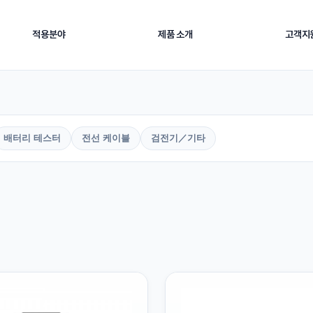
적용분야
제품 소개
고객지
OVERVIEW
배터리 테스터
전선 케이블
검전기／기타
eeting
 사업 방향과 고객 중심 기술지원 철학을 소개합니다. 산업 현장의 계측·기록·품
비를 운용할 수 있도록 지원합니다.
로 이동