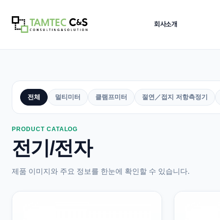
회사소개
COMPANY MENU
COMPANY 
회사소개
인사말
전
전체
멀티미터
클램프미터
절연／접지 저항측정기
기/
전
Company Gr
자
›
인사말
카
PRODUCT CATALOG
테
탐텍씨엔에스의
전기/전자
›
납품사례
고
안정적으로 장
리
›
오시는 길
제품 이미지와 주요 정보를 한눈에 확인할 수 있습니다.
인사말
해당 페이지