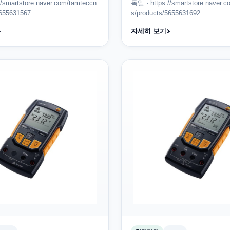
//smartstore.naver.com/tamteccn
독일 · https://smartstore.naver.
5655631567
s/products/5655631692
자세히 보기