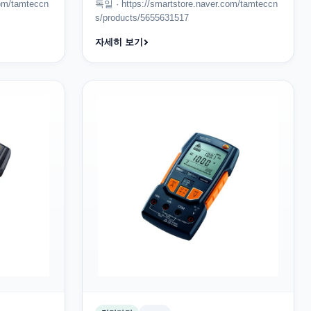
com/tamteccn
독일 · https://smartstore.naver.com/tamteccn
s/products/5655631517
자세히 보기